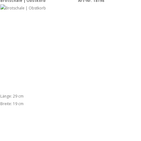
Brotschale | Obstkorb
Art-Nr. 18198
Länge: 29 cm
Breite: 19 cm