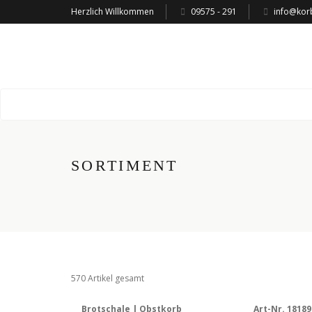
Herzlich Willkommen
09575 - 291
info@kor
SORTIMENT
570 Artikel gesamt
Brotschale | Obstkorb
Art-Nr. 18189