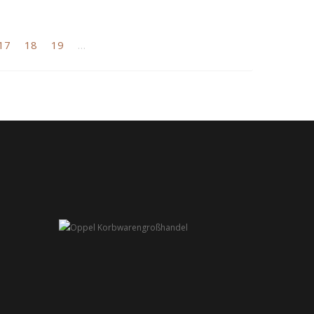
17
18
19
…