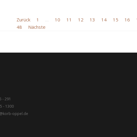
Zurück
1
…
10
11
12
13
14
15
16
48
Nächste
5 - 291
5 - 1300
fo@korb-oppel.de