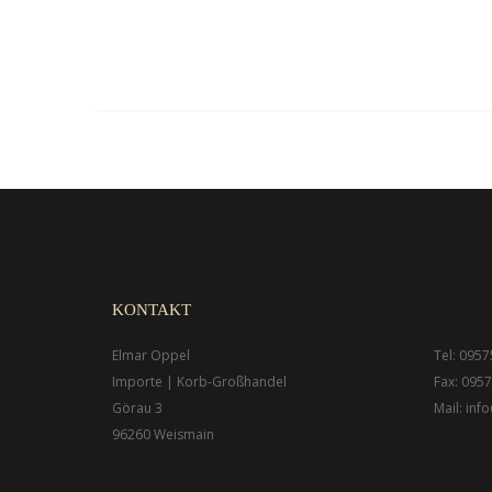
KONTAKT
Elmar Oppel
Tel: 0957
Importe | Korb-Großhandel
Fax: 0957
Görau 3
Mail: in
96260 Weismain