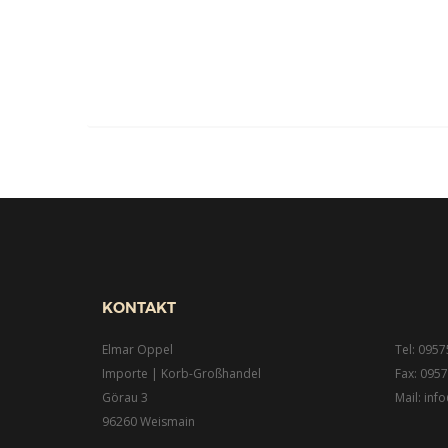
KONTAKT
Elmar Oppel
Tel: 0957
Importe | Korb-Großhandel
Fax: 0957
Görau 3
Mail: in
96260 Weismain