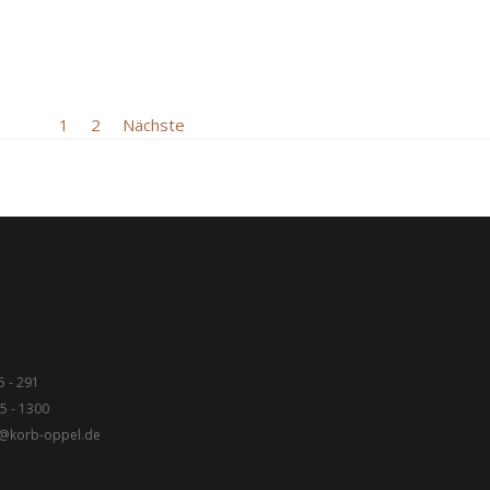
1
2
Nächste
5 - 291
5 - 1300
fo@korb-oppel.de