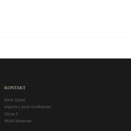
KONTAKT
Elmar Oppel
Importe | Korb-Großhandel
Görau 3
96260 Weismain